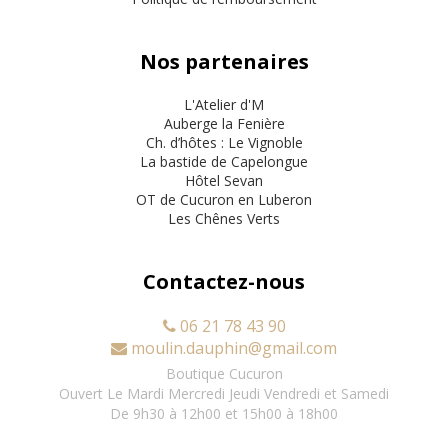
Nos partenaires
L'Atelier d'M
Auberge la Fenière
Ch. d’hôtes : Le Vignoble
La bastide de Capelongue
Hôtel Sevan
OT de Cucuron en Luberon
Les Chênes Verts
Contactez-nous
06 21 78 43 90
moulin.dauphin@gmail.com
Boutique Cucuron
Ouvert Le Mardi Mercredi Jeudi Vendredi et Samedi
De 9h30 à 12h00 et 15h00 à 18h00